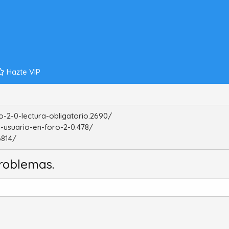
Hazte VIP
-2-0-lectura-obligatorio.2690/
-usuario-en-foro-2-0.478/
6814/
roblemas.