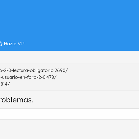
Hazte VIP
-2-0-lectura-obligatorio.2690/
-usuario-en-foro-2-0.478/
6814/
roblemas.