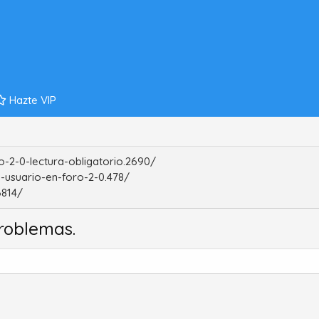
Hazte VIP
-2-0-lectura-obligatorio.2690/
-usuario-en-foro-2-0.478/
6814/
roblemas.