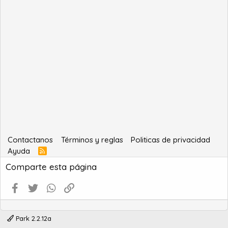
Contactanos
Términos y reglas
Politicas de privacidad
Ayuda
R
S
Comparte esta página
S
Facebook
Twitter
WhatsApp
Enlace
Park 2.2.12a