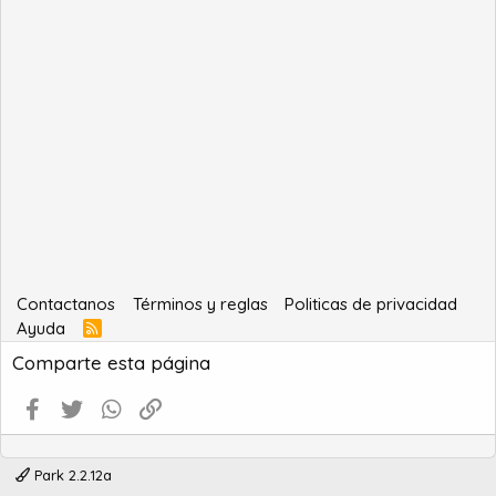
Contactanos
Términos y reglas
Politicas de privacidad
Ayuda
R
S
Comparte esta página
S
Facebook
Twitter
WhatsApp
Enlace
Park 2.2.12a