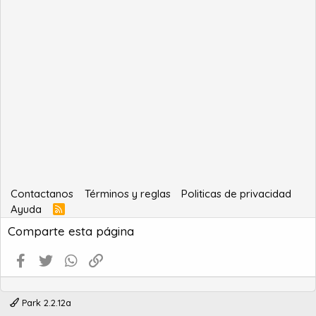
Contactanos
Términos y reglas
Politicas de privacidad
Ayuda
R
S
Comparte esta página
S
Facebook
Twitter
WhatsApp
Enlace
Park 2.2.12a