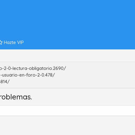
Hazte VIP
-2-0-lectura-obligatorio.2690/
-usuario-en-foro-2-0.478/
6814/
roblemas.