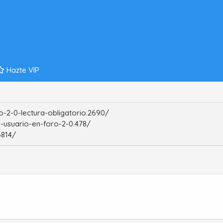
Hazte VIP
-2-0-lectura-obligatorio.2690/
-usuario-en-foro-2-0.478/
6814/