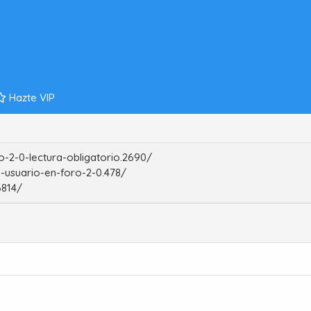
Hazte VIP
-2-0-lectura-obligatorio.2690/
-usuario-en-foro-2-0.478/
6814/