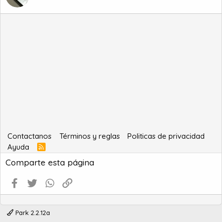
Contactanos
Términos y reglas
Politicas de privacidad
Ayuda
R
S
Comparte esta página
S
Facebook
Twitter
WhatsApp
Enlace
Park 2.2.12a