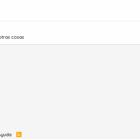
otras cosas
Ayuda
R
S