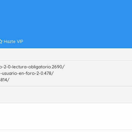
Hazte VIP
-2-0-lectura-obligatorio.2690/
-usuario-en-foro-2-0.478/
6814/