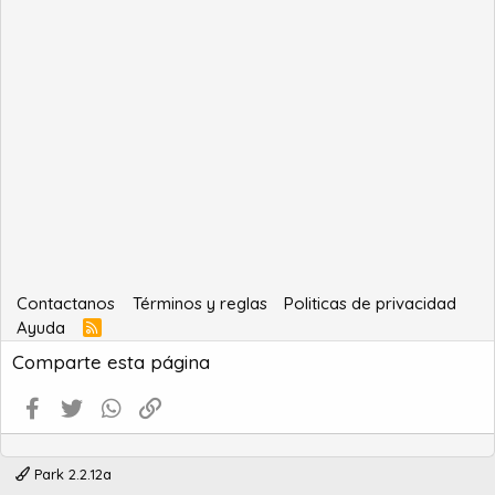
Contactanos
Términos y reglas
Politicas de privacidad
Ayuda
R
S
Comparte esta página
S
Facebook
Twitter
WhatsApp
Enlace
Park 2.2.12a