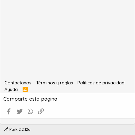
Contactanos
Términos y reglas
Politicas de privacidad
Ayuda
R
S
Comparte esta página
S
Facebook
Twitter
WhatsApp
Enlace
Park 2.2.12a