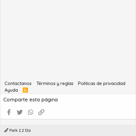
Contactanos
Términos y reglas
Politicas de privacidad
Ayuda
R
S
Comparte esta página
S
Facebook
Twitter
WhatsApp
Enlace
Park 2.2.12a