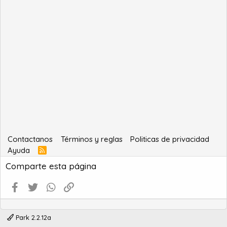
Contactanos
Términos y reglas
Politicas de privacidad
Ayuda
R
S
Comparte esta página
S
Facebook
Twitter
WhatsApp
Enlace
Park 2.2.12a