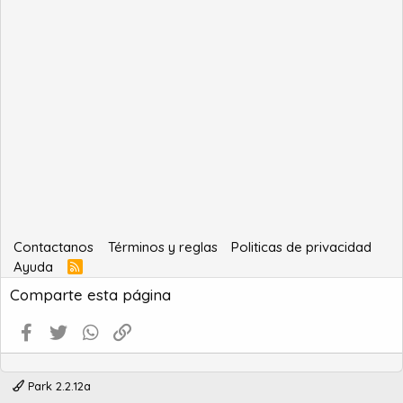
Contactanos
Términos y reglas
Politicas de privacidad
Ayuda
R
S
Comparte esta página
S
Facebook
Twitter
WhatsApp
Enlace
Park 2.2.12a