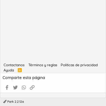
Contactanos
Términos y reglas
Politicas de privacidad
Ayuda
R
S
Comparte esta página
S
Facebook
Twitter
WhatsApp
Enlace
Park 2.2.12a