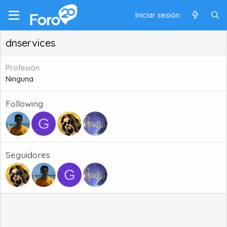
Iniciar sesión
dnservices
Profesión
Ninguna
Following
G
Seguidores
G