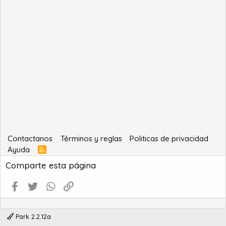
Contactanos
Términos y reglas
Politicas de privacidad
Ayuda
R
S
Comparte esta página
S
Facebook
Twitter
WhatsApp
Enlace
Park 2.2.12a