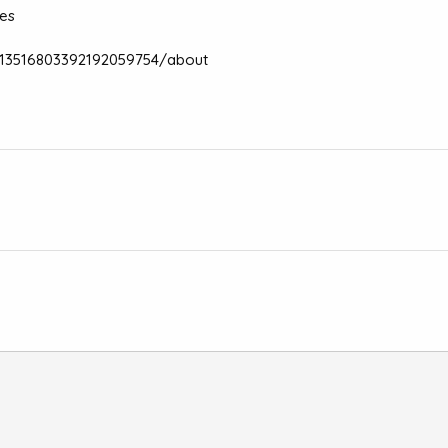
es
/113516803392192059754/about