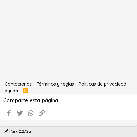
Contactanos
Términos y reglas
Politicas de privacidad
Ayuda
R
S
Comparte esta página
S
Facebook
Twitter
WhatsApp
Enlace
Park 2.2.12a