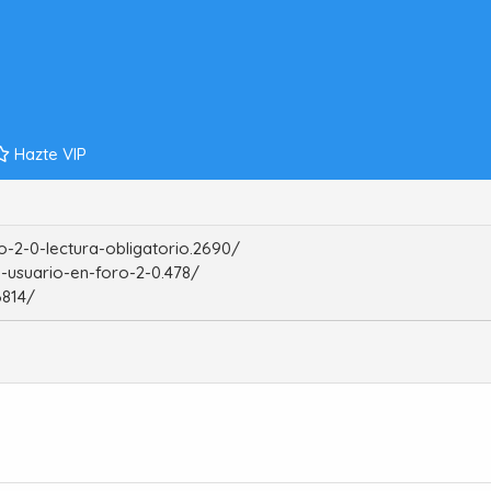
Hazte VIP
-2-0-lectura-obligatorio.2690/
-usuario-en-foro-2-0.478/
6814/