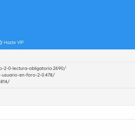
Hazte VIP
-2-0-lectura-obligatorio.2690/
-usuario-en-foro-2-0.478/
6814/