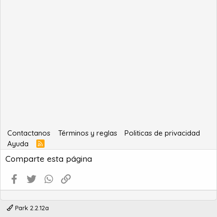
Contactanos
Términos y reglas
Politicas de privacidad
Ayuda
R
S
Comparte esta página
S
Facebook
Twitter
WhatsApp
Enlace
Park 2.2.12a