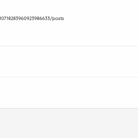
/110718283960923986633/posts