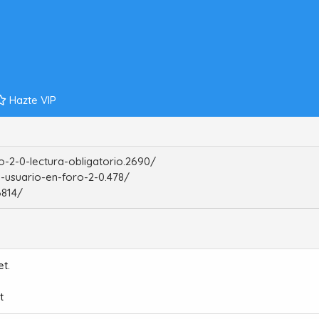
Hazte VIP
-2-0-lectura-obligatorio.2690/
-usuario-en-foro-2-0.478/
6814/
t.
t