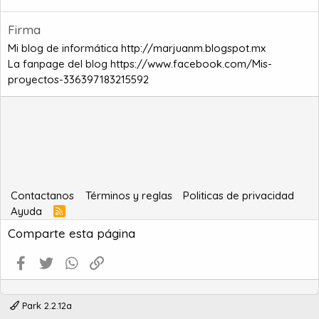
Firma
Mi blog de informática
http://marjuanm.blogspot.mx
La fanpage del blog
https://www.facebook.com/Mis-
proyectos-336397183215592
Contactanos
Términos y reglas
Politicas de privacidad
Ayuda
R
S
Comparte esta página
S
Facebook
Twitter
WhatsApp
Enlace
Park 2.2.12a