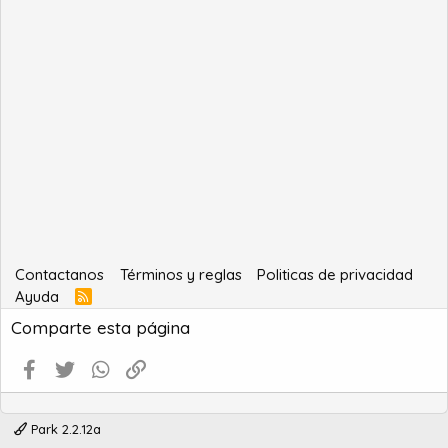
Contactanos
Términos y reglas
Politicas de privacidad
Ayuda
R
S
Comparte esta página
S
Facebook
Twitter
WhatsApp
Enlace
Park 2.2.12a