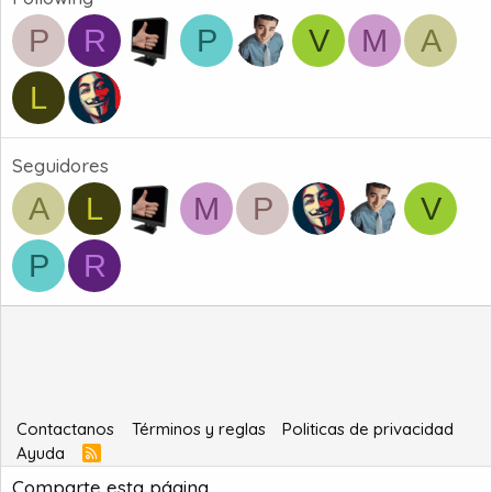
P
R
P
V
M
A
L
Seguidores
A
L
M
P
V
P
R
Contactanos
Términos y reglas
Politicas de privacidad
Ayuda
R
S
Comparte esta página
S