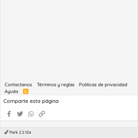
Contactanos
Términos y reglas
Politicas de privacidad
Ayuda
R
S
Comparte esta página
S
Facebook
Twitter
WhatsApp
Enlace
Park 2.2.12a