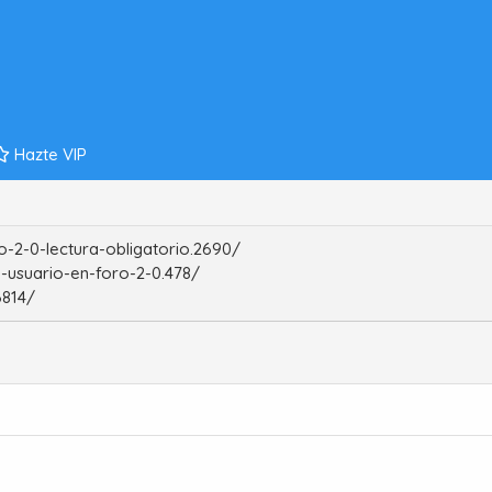
Hazte VIP
-2-0-lectura-obligatorio.2690/
-usuario-en-foro-2-0.478/
6814/