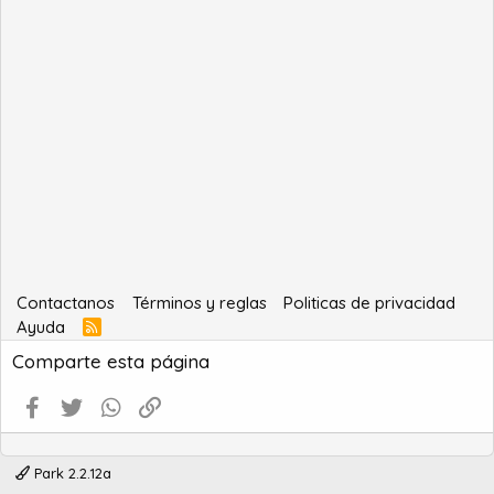
Contactanos
Términos y reglas
Politicas de privacidad
Ayuda
R
S
Comparte esta página
S
Facebook
Twitter
WhatsApp
Enlace
Park 2.2.12a