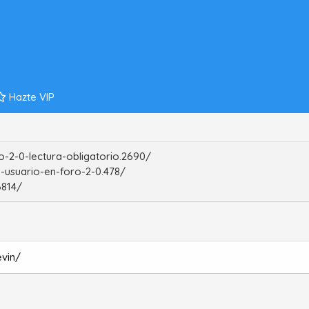
Hazte VIP
-2-0-lectura-obligatorio.2690/
-usuario-en-foro-2-0.478/
6814/
evin/