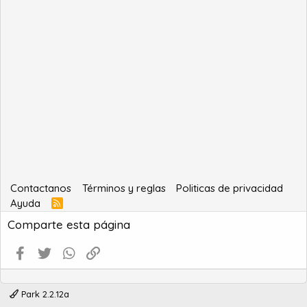
Contactanos
Términos y reglas
Politicas de privacidad
Ayuda
R
S
Comparte esta página
S
Facebook
Twitter
WhatsApp
Enlace
Park 2.2.12a