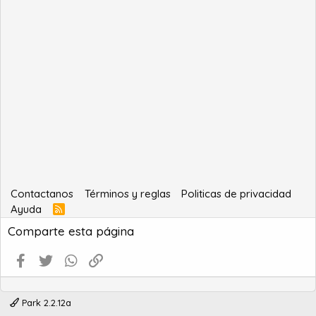
Contactanos
Términos y reglas
Politicas de privacidad
Ayuda
R
S
Comparte esta página
S
Facebook
Twitter
WhatsApp
Enlace
Park 2.2.12a