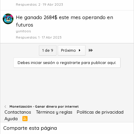
Respuestas
2
19 Abr 2023
He ganado 2684$ este mes operando en
futuros
yunitoos
Respuestas
1
17 Abr 2023
Último
1 de 9
Próximo
Debes iniciar sesión o registrarte para publicar aquí.
Monetización - Ganar dinero por internet
Contactanos
Términos y reglas
Politicas de privacidad
Ayuda
R
S
Comparte esta página
S