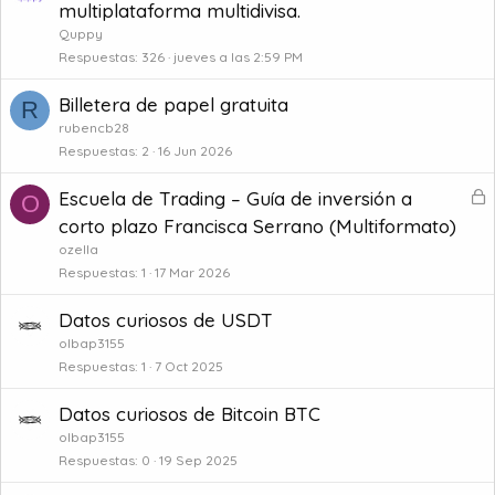
e
o
multiplataforma multidivisa.
a
Quppy
d
Respuestas
326
jueves a las 2:59 PM
o
Billetera de papel gratuita
R
rubencb28
Respuestas
2
16 Jun 2026
B
Escuela de Trading – Guía de inversión a
O
l
corto plazo Francisca Serrano (Multiformato)
o
ozella
q
Respuestas
1
17 Mar 2026
u
e
Datos curiosos de USDT
a
olbap3155
d
Respuestas
1
7 Oct 2025
o
Datos curiosos de Bitcoin BTC
olbap3155
Respuestas
0
19 Sep 2025