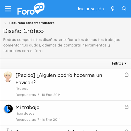
Iniciar sesión
Recursos para webmasters
Diseño Gráfico
Podrás compartir tus diseños, enseñar a los demás tus trabajos,
comentar tus dudas, además de compartir herramientas y
tutoriales con el foro
Filtros
B
[Pedido] ¿Alguien podría hacerme un
l
Favicon?
o
likepop
q
Respuestas
8
18 Ene 2014
u
e
B
Mi trabajo
a
l
ricardosds
d
o
Respuestas
7
16 Ene 2014
o
q