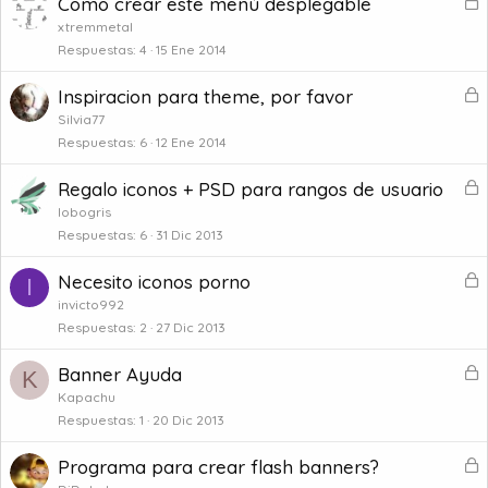
B
Como crear este menú desplegable
u
l
e
xtremmetal
o
Respuestas
4
15 Ene 2014
a
q
d
B
Inspiracion para theme, por favor
u
o
l
e
Silvia77
o
Respuestas
6
12 Ene 2014
a
q
d
B
Regalo iconos + PSD para rangos de usuario
u
o
l
e
lobogris
o
Respuestas
6
31 Dic 2013
a
q
d
B
Necesito iconos porno
u
I
o
l
e
invicto992
o
Respuestas
2
27 Dic 2013
a
q
d
B
Banner Ayuda
u
K
o
l
e
Kapachu
o
Respuestas
1
20 Dic 2013
a
q
d
B
Programa para crear flash banners?
u
o
l