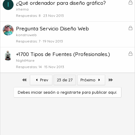
B
¿Qué ordenador para diseño gráfico?
u
I
o
l
e
irhema
o
Respuestas
8
23 Nov 2013
a
q
d
B
Pregunta Servicio Diseño Web
u
o
l
e
konstruweb
o
Respuestas
7
19 Nov 2013
a
q
d
B
+1700 Tipos de Fuentes (Profesionales.)
u
o
l
e
NightMare
o
Respuestas
14
15 Nov 2013
a
q
d
u
Primero
Último
Prev
23 de 27
Próximo
o
e
Debes iniciar sesión o registrarte para publicar aquí.
a
d
o