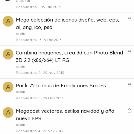
e
DiDokal
o
Respuestas
1
19 Dic 2013
a
q
d
B
Mega colección de iconos diseño, web, eps,
u
A
o
l
e
ai, png, ico, psd
o
a
arbin
q
d
Respuestas
13
9 Dic 2013
u
o
e
B
Combina imágenes, crea 3d con Photo Blend
A
a
l
3D 2.2 (x86/x64) LT RG
d
o
arbin
o
q
Respuestas
0
29 Nov 2013
u
e
B
Pack 72 Iconos de Emoticones Smilies
A
a
l
arbin
d
o
Respuestas
5
29 Nov 2013
o
q
B
Megapost vectores, estilos navidad y año
u
A
l
e
nuevo EPS
o
a
arbin
q
d
Respuestas
4
27 Nov 2013