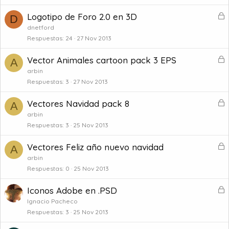
u
o
e
B
Logotipo de Foro 2.0 en 3D
D
a
l
dnetford
d
o
Respuestas
24
27 Nov 2013
o
q
B
Vector Animales cartoon pack 3 EPS
u
A
l
e
arbin
o
Respuestas
3
27 Nov 2013
a
q
d
B
Vectores Navidad pack 8
u
A
o
l
e
arbin
o
Respuestas
3
25 Nov 2013
a
q
d
B
Vectores Feliz año nuevo navidad
u
A
o
l
e
arbin
o
Respuestas
0
25 Nov 2013
a
q
d
B
Iconos Adobe en .PSD
u
o
l
e
Ignacio Pacheco
o
Respuestas
3
25 Nov 2013
a
q
d