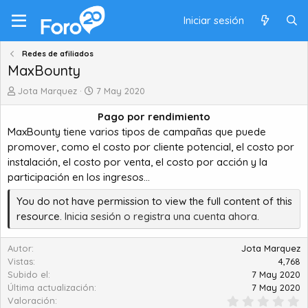
Iniciar sesión
Redes de afiliados
MaxBounty
A
C
Jota Marquez
7 May 2020
u
r
Pago por rendimiento
t
e
o
a
MaxBounty tiene varios tipos de campañas que puede
r
t
promover, como el costo por cliente potencial, el costo por
i
instalación, el costo por venta, el costo por acción y la
o
participación en los ingresos...
n
d
You do not have permission to view the full content of this
a
resource.
Inicia sesión o registra una cuenta ahora.
t
e
Autor
Jota Marquez
Vistas
4,768
Subido el
7 May 2020
Última actualización
7 May 2020
0
Valoración