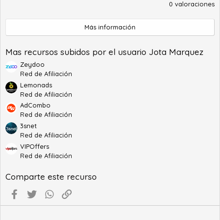
.
0 valoraciones
0
0
e
Más información
s
t
r
Mas recursos subidos por el usuario Jota Marquez
e
l
Zeydoo
l
Red de Afiliación
a
(
Lemonads
s
Red de Afiliación
)
AdCombo
Red de Afiliación
3snet
Red de Afiliación
VIPOffers
Red de Afiliación
Comparte este recurso
Facebook
Twitter
WhatsApp
Enlace