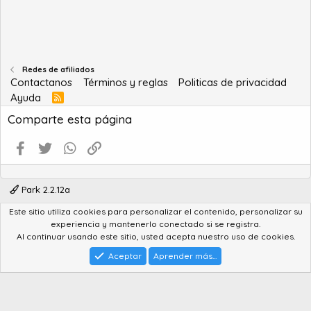
Redes de afiliados
Contactanos
Términos y reglas
Politicas de privacidad
Ayuda
R
S
Comparte esta página
S
Facebook
Twitter
WhatsApp
Enlace
Park 2.2.12a
Este sitio utiliza cookies para personalizar el contenido, personalizar su
®
Community platform by XenForo
© 2010-2022 XenForo Ltd.
experiencia y mantenerlo conectado si se registra.
Advanced Forum Stats by
AddonFlare - Premium XF2 Addons
Al continuar usando este sitio, usted acepta nuestro uso de cookies.
Feedback System
by
XenCentral.com
Park theme made by
StylesFactory.pl
Aceptar
Aprender más...