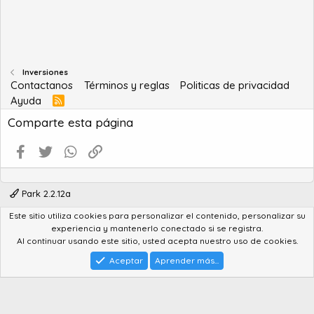
Inversiones
Contactanos
Términos y reglas
Politicas de privacidad
Ayuda
R
S
Comparte esta página
S
Facebook
Twitter
WhatsApp
Enlace
Park 2.2.12a
Este sitio utiliza cookies para personalizar el contenido, personalizar su
®
Community platform by XenForo
© 2010-2022 XenForo Ltd.
experiencia y mantenerlo conectado si se registra.
Advanced Forum Stats by
AddonFlare - Premium XF2 Addons
Al continuar usando este sitio, usted acepta nuestro uso de cookies.
Feedback System
by
XenCentral.com
Park theme made by
StylesFactory.pl
Aceptar
Aprender más...