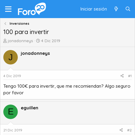
Iniciar sesión
Inversiones
100 para invertir
A
F
jonadonneys
4 Dic 2019
u
e
t
c
jonadonneys
J
o
h
r
a
d
d
e
e
4 Dic 2019
#1
t
i
Tengo 100€ para invertir, que me recomiendan? Algo seguro
e
n
m
i
por favor
a
c
i
eguillen
E
o
21 Dic 2019
#2