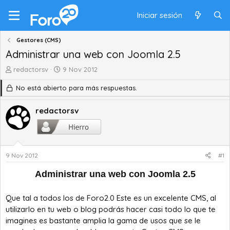
Iniciar sesión
Gestores (CMS)
Administrar una web con Joomla 2.5
A
F
redactorsv
9 Nov 2012
u
e
No está abierto para más respuestas.
t
c
o
h
r
a
redactorsv
d
d
e
e
t
i
e
n
9 Nov 2012
#1
m
i
a
c
Administrar una web con Joomla 2.5
i
o
Que tal a todos los de Foro2.0 Este es un excelente CMS, al
utilizarlo en tu web o blog podrás hacer casi todo lo que te
imagines es bastante amplia la gama de usos que se le