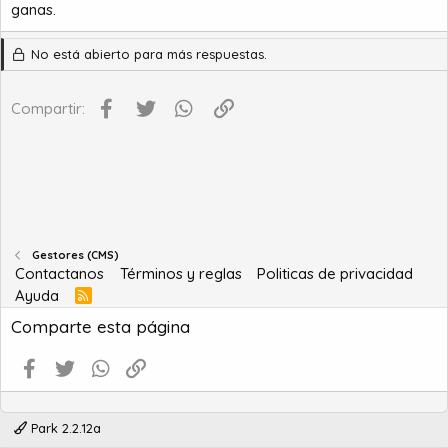
ganas.
No está abierto para más respuestas.
Facebook
Twitter
WhatsApp
Enlace
Compartir:
Gestores (CMS)
Contactanos
Términos y reglas
Politicas de privacidad
Ayuda
R
S
Comparte esta página
S
Facebook
Twitter
WhatsApp
Enlace
Park 2.2.12a