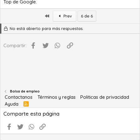
Top de Google.
Primero
Prev
6 de 6
No está abierto para más respuestas.
Facebook
Twitter
WhatsApp
Enlace
Compartir:
Bolsa de empleo
Contactanos
Términos y reglas
Politicas de privacidad
Ayuda
R
S
Comparte esta página
S
Facebook
Twitter
WhatsApp
Enlace