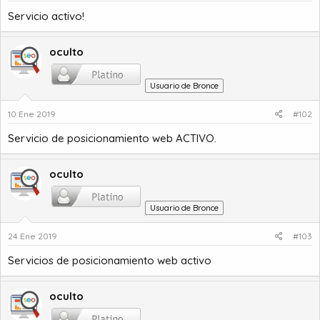
a
c
Servicio activo!
i
o
oculto
Usuario de Bronce
10 Ene 2019
#102
Servicio de posicionamiento web ACTIVO.
oculto
Usuario de Bronce
24 Ene 2019
#103
Servicios de posicionamiento web activo
oculto