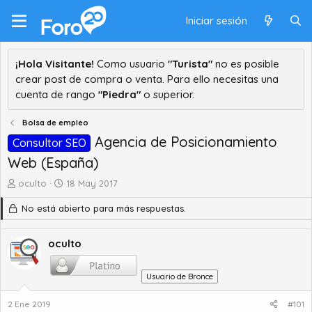
Iniciar sesión
¡Hola Visitante!
Como usuario
"Turista"
no es posible
crear post de compra o venta. Para ello necesitas una
cuenta de rango
"Piedra"
o superior.
Bolsa de empleo
Agencia de Posicionamiento
Consultor SEO
Web (España)
A
F
oculto
18 May 2017
u
e
No está abierto para más respuestas.
t
c
o
h
r
a
oculto
d
d
e
e
t
i
Usuario de Bronce
e
n
m
i
2 Ene 2019
#101