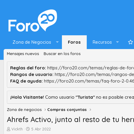
Zona de Negocios
Foros
Recursos
Mensajes nuevos
Buscar en los foros
Reglas del foro:
https://foro20.com/temas/reglas-de-foro
Rangos de usuario:
https://foro20.com/temas/rangos-de
FAQ de ayuda:
https://foro20.com/temas/faq-foro-2-0.4
¡Hola Visitante!
Como usuario
"Turista"
no es posible crea
Zona de negocios
Compras conjuntas
Ahrefs Activo, junto al resto de tu h
A
F
Vickth
5 Abr 2022