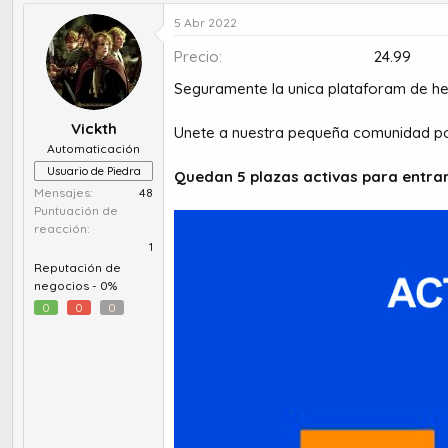
u
e
t
c
5 Abr 2022
o
h
Precio
24.99
r
a
d
d
Seguramente la unica plataforam de he
e
e
t
i
Vickth
Unete a nuestra pequeña comunidad po
e
n
Automaticación
m
i
Usuario de Piedra
a
c
Quedan 5 plazas activas para entrar
i
Mensajes
48
o
Puntuación de
reacción
1
Reputación de
negocios -
0%
0
0
0