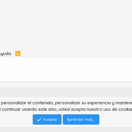
Ayuda
R
S
S
ra personalizar el contenido, personalizar su experiencia y manten
®
Community platform by XenForo
© 2010-2022 XenForo Ltd.
l continuar usando este sitio, usted acepta nuestro uso de cookie
Advanced Forum Stats by
AddonFlare - Premium XF2 Addons
Feedback System
by
XenCentral.com
Park theme made by
StylesFactory.pl
Aceptar
Aprender más...