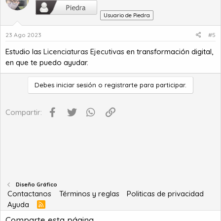
Usuario de Piedra
23 Ago 2023
#5
Estudio las
Licenciaturas Ejecutivas
en transformación digital,
en que te puedo ayudar.
Debes iniciar sesión o registrarte para participar.
Facebook
Twitter
WhatsApp
Enlace
Compartir:
Diseño Gráfico
Contactanos
Términos y reglas
Politicas de privacidad
Ayuda
R
S
Comparte esta página
S