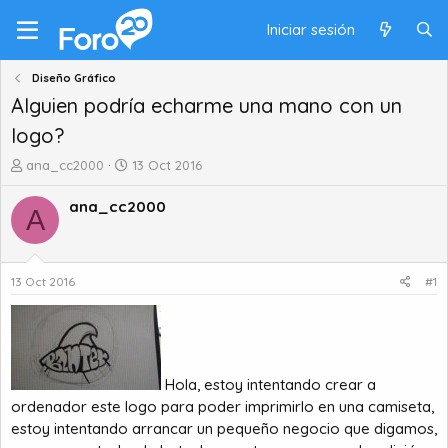
Iniciar sesión
Diseño Gráfico
Alguien podría echarme una mano con un
logo?
A
F
ana_cc2000
13 Oct 2016
u
e
t
c
ana_cc2000
A
o
h
r
a
d
d
e
e
13 Oct 2016
#1
t
i
e
n
m
i
a
c
i
Hola, estoy intentando crear a
o
ordenador este logo para poder imprimirlo en una camiseta,
estoy intentando arrancar un pequeño negocio que digamos,