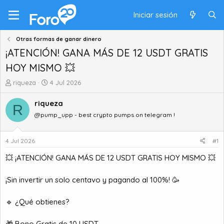
Iniciar sesión
Otras formas de ganar dinero
¡ATENCIÓN! GANA MÁS DE 12 USDT GRATIS
HOY MISMO 💥
A
F
riqueza
4 Jul 2026
u
e
t
c
riqueza
R
o
h
@pump_upp - best crypto pumps on telegram !
r
a
d
d
e
e
4 Jul 2026
#1
t
i
💥 ¡ATENCIÓN! GANA MÁS DE 12 USDT GRATIS HOY MISMO 💥
e
n
m
i
a
c
¡Sin invertir un solo centavo y pagando al 100%! 🥳
i
o
🔹 ¿Qué obtienes?
🎁 Bono Gratis de 10 USDT.