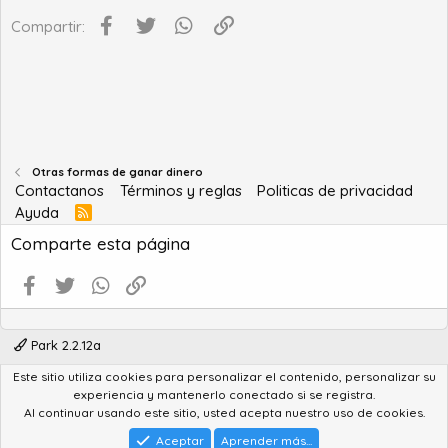
Facebook
Twitter
WhatsApp
Enlace
Compartir:
Otras formas de ganar dinero
Contactanos
Términos y reglas
Politicas de privacidad
Ayuda
R
S
Comparte esta página
S
Facebook
Twitter
WhatsApp
Enlace
Park 2.2.12a
Este sitio utiliza cookies para personalizar el contenido, personalizar su
®
Community platform by XenForo
© 2010-2022 XenForo Ltd.
experiencia y mantenerlo conectado si se registra.
Advanced Forum Stats by
AddonFlare - Premium XF2 Addons
Al continuar usando este sitio, usted acepta nuestro uso de cookies.
Feedback System
by
XenCentral.com
Park theme made by
StylesFactory.pl
Aceptar
Aprender más...