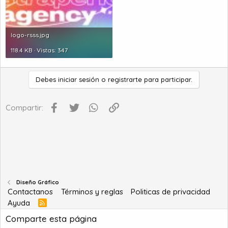
logo-rsss.jpg
118.4 KB · Vistas: 347
Debes iniciar sesión o registrarte para participar.
Facebook
Twitter
WhatsApp
Enlace
Compartir:
Diseño Gráfico
Contactanos
Términos y reglas
Politicas de privacidad
Ayuda
R
S
Comparte esta página
S