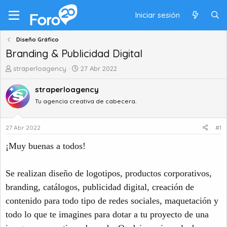
Iniciar sesión
Diseño Gráfico
Branding & Publicidad Digital
A
F
straperloagency
27 Abr 2022
u
e
t
c
straperloagency
o
h
Tu agencia creativa de cabecera.
r
a
d
d
e
e
27 Abr 2022
#1
t
i
¡Muy buenas a todos!
e
n
m
i
a
c
Se realizan diseño de logotipos, productos corporativos,
i
o
branding, catálogos, publicidad digital, creación de
contenido para todo tipo de redes sociales, maquetación y
todo lo que te imagines para dotar a tu proyecto de una