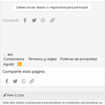
Debes iniciar sesión o registrarte para participar.
Facebook
Twitter
WhatsApp
Enlace
Compartir:
ASO
Contactanos
Términos y reglas
Politicas de privacidad
Ayuda
R
S
Comparte esta página
S
Facebook
Twitter
WhatsApp
Enlace
Park 2.2.12a
Este sitio utiliza cookies para personalizar el contenido, personalizar su
®
Community platform by XenForo
© 2010-2022 XenForo Ltd.