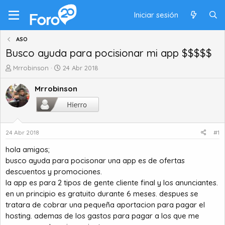
Iniciar sesión
ASO
Busco ayuda para pocisionar mi app $$$$$
A
F
Mrrobinson
24 Abr 2018
u
e
t
c
Mrrobinson
o
h
r
a
d
d
e
e
24 Abr 2018
#1
t
i
e
n
hola amigos;
m
i
busco ayuda para pocisonar una app es de ofertas
a
c
descuentos y promociones.
i
la app es para 2 tipos de gente cliente final y los anunciantes.
o
en un principio es gratuito durante 6 meses. despues se
tratara de cobrar una pequeña aportacion para pagar el
hosting. ademas de los gastos para pagar a los que me