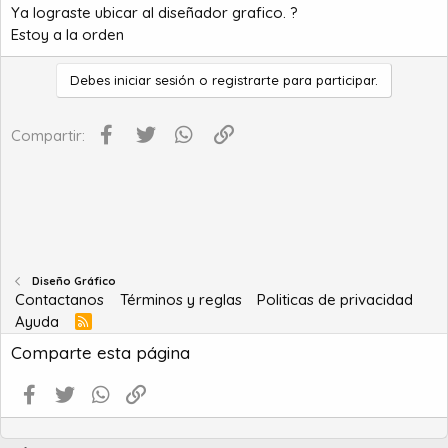
Ya lograste ubicar al diseñador grafico. ?
Estoy a la orden
Debes iniciar sesión o registrarte para participar.
Facebook
Twitter
WhatsApp
Enlace
Compartir:
Diseño Gráfico
Contactanos
Términos y reglas
Politicas de privacidad
Ayuda
R
S
Comparte esta página
S
Facebook
Twitter
WhatsApp
Enlace