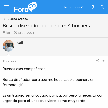
Iniciar sesión
Diseño Gráfico
Busco diseñador para hacer 4 banners
A
F
kail
31 Jul 2021
u
e
t
c
kail
o
h
r
a
d
d
e
e
31 Jul 2021
#1
t
i
Buenos días compañeros,
e
n
m
i
a
c
Busco diseñador para que me haga cuatro banners en
i
formato .gif.
o
Es un trabajo sencillo, pago por paypal pero lo necesito con
urgencia para el lunes que viene como muy tarde.