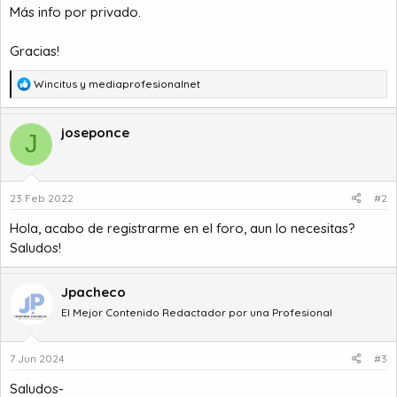
Más info por privado.
Gracias!
R
Wincitus
y
mediaprofesionalnet
e
a
c
joseponce
J
c
i
o
n
23 Feb 2022
#2
e
s
Hola, acabo de registrarme en el foro, aun lo necesitas?
:
Saludos!
Jpacheco
El Mejor Contenido Redactador por una Profesional
7 Jun 2024
#3
Saludos-