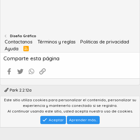
Diseño Gráfico
Contactanos
Términos y reglas
Politicas de privacidad
Ayuda
R
S
Comparte esta página
S
Facebook
Twitter
WhatsApp
Enlace
Park 2.2.12a
Este sitio utiliza cookies para personalizar el contenido, personalizar su
®
Community platform by XenForo
© 2010-2022 XenForo Ltd.
experiencia y mantenerlo conectado si se registra.
Advanced Forum Stats by
AddonFlare - Premium XF2 Addons
Al continuar usando este sitio, usted acepta nuestro uso de cookies.
Feedback System
by
XenCentral.com
Park theme made by
StylesFactory.pl
Aceptar
Aprender más...