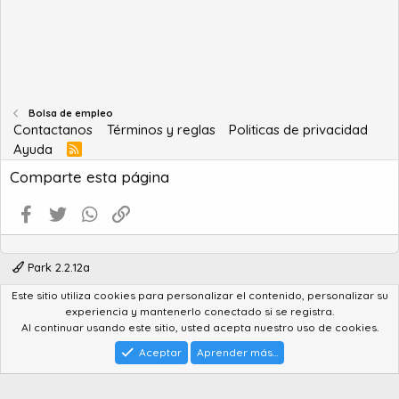
Bolsa de empleo
Contactanos
Términos y reglas
Politicas de privacidad
Ayuda
R
S
Comparte esta página
S
Facebook
Twitter
WhatsApp
Enlace
Park 2.2.12a
Este sitio utiliza cookies para personalizar el contenido, personalizar su
®
Community platform by XenForo
© 2010-2022 XenForo Ltd.
experiencia y mantenerlo conectado si se registra.
Advanced Forum Stats by
AddonFlare - Premium XF2 Addons
Al continuar usando este sitio, usted acepta nuestro uso de cookies.
Feedback System
by
XenCentral.com
Park theme made by
StylesFactory.pl
Aceptar
Aprender más...