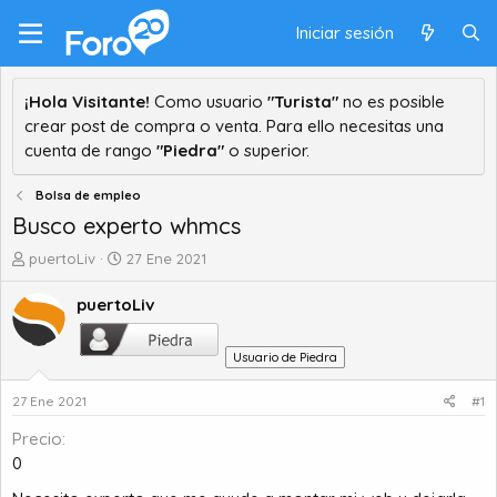
Iniciar sesión
¡Hola Visitante!
Como usuario
"Turista"
no es posible
crear post de compra o venta. Para ello necesitas una
cuenta de rango
"Piedra"
o superior.
Bolsa de empleo
Busco experto whmcs
A
F
puertoLiv
27 Ene 2021
u
e
t
c
puertoLiv
o
h
r
a
Usuario de Piedra
d
d
e
e
27 Ene 2021
#1
t
i
e
n
Precio
m
i
0
a
c
i