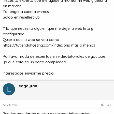
Necesito experto que me ayude a montar mi web y dejarla
o
en marcha.
Ya tengo la cuenta whmcs
Saldo en resellerclub
Y lo que necesito alguien que me deje la web lista y
configurada.
Quiero que la web se vea como
https://tutiendahosting.com/index.php
mas o menos
Porfavor nada de expertos en videotutoriales de youtube,
ya que esto es un poco complicado.
Interesados enviarme precio
leogaytan
L
6 Feb 2021
#2
Puedes mandarme mensaje con mas informacion