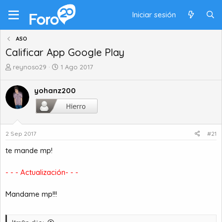
Iniciar sesión
ASO
Calificar App Google Play
A
F
reynoso29
1 Ago 2017
u
e
t
c
yohanz200
o
h
r
a
d
d
e
e
t
i
2 Sep 2017
#21
e
n
te mande mp!
m
i
a
c
i
- - - Actualización- - -
o
Mandame mp!!!