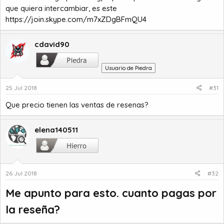
que quiera intercambiar, es este
https://join.skype.com/m7xZDgBFmQU4
cdavid90
Usuario de Piedra
25 Jul 2018
#31
Que precio tienen las ventas de resenas?
elena140511
26 Jul 2018
#32
Me apunto para esto. cuanto pagas por
la reseña?