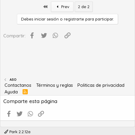
Primero
Prev
2 de 2
Debes iniciar sesión o registrarte para participar.
Facebook
Twitter
WhatsApp
Enlace
Compartir:
ASO
Contactanos
Términos y reglas
Politicas de privacidad
Ayuda
R
S
Comparte esta página
S
Facebook
Twitter
WhatsApp
Enlace
Park 2.2.12a