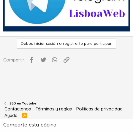
Debes iniciar sesión o registrarte para participar.
Facebook
Twitter
WhatsApp
Enlace
Compartir:
SEO en Youtube
Contactanos
Términos y reglas
Politicas de privacidad
Ayuda
R
S
Comparte esta página
S