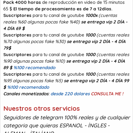
Pack 4000 horas
de reproducción en video de 15 minutos
65 $
El tiempo de procesamiento es de 7 a 12días.
Suscriptores
para tu canal de youtube
1000x
(cuentas
reales %60 algunas pocas fake %40)
se entrega vip 2 DİA -
4 DİA 69 $
Suscriptores
para tu canal de youtube
1000
(cuentas reales
%70 algunas pocas fake %30)
se entrega vip 2 DİA - 4 DİA
79$
Suscriptores
para tu canal de youtube
1000
(cuentas reales
%90 algunas pocas fake %10)
se entrega vip 2 DİA - 4 DİA
89 $
%100 recomendado
Suscriptores
para tu canal de youtube
1000
(cuentas reales
%95 algunas pocas fake %5)
se entrega vip 2 DİA - 4 DİA 99
$
%100 recomendado
Canales monetizados
:
desde 220 dolares
CONSULTA ME !
Nuestros otros servicios
Seguidores de telegram 100% reales y de cualquier
categoria que quieras ESPANOL - İNGLES -