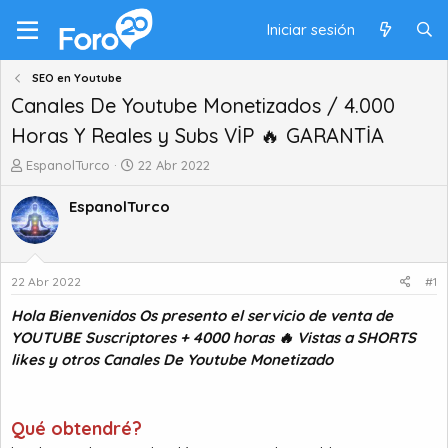
Iniciar sesión
SEO en Youtube
Canales De Youtube Monetizados / 4.000
Horas Y Reales y Subs VİP 🔥 GARANTİA
A
F
EspanolTurco
22 Abr 2022
u
e
t
c
EspanolTurco
o
h
r
a
d
d
e
e
22 Abr 2022
#1
t
i
Hola Bienvenidos Os presento el servicio de venta de
e
n
m
i
YOUTUBE Suscriptores + 4000 horas 🔥 Vistas a SHORTS
a
c
likes y otros Canales De Youtube Monetizado
i
o
Qué obtendré?