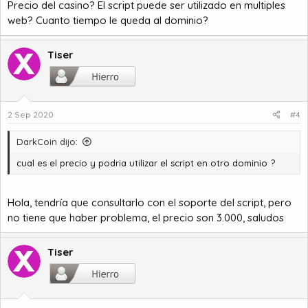
Precio del casino? El script puede ser utilizado en multiples
web? Cuanto tiempo le queda al dominio?
Tiser
2 Sep 2020
#4
DarkCoin dijo:
cual es el precio y podria utilizar el script en otro dominio ?
Hola, tendría que consultarlo con el soporte del script, pero
no tiene que haber problema, el precio son 3.000, saludos
Tiser