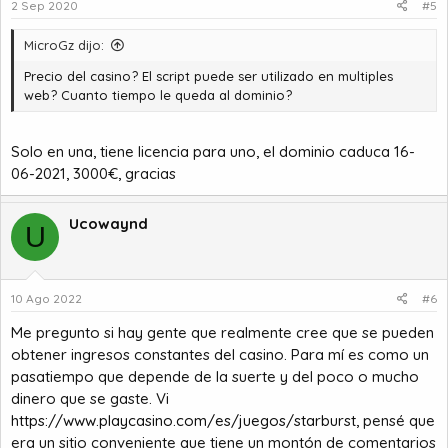
2 Sep 2020
#5
MicroGz dijo:
Precio del casino? El script puede ser utilizado en multiples
web? Cuanto tiempo le queda al dominio?
Solo en una, tiene licencia para uno, el dominio caduca 16-
06-2021, 3000€, gracias
Ucowaynd
U
10 Ago 2022
#6
Me pregunto si hay gente que realmente cree que se pueden
obtener ingresos constantes del casino. Para mí es como un
pasatiempo que depende de la suerte y del poco o mucho
dinero que se gaste. Vi
https://www.playcasino.com/es/juegos/starburst
, pensé que
era un sitio conveniente que tiene un montón de comentarios