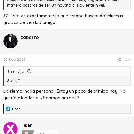
manera pasarás de ser un novato al siguiente nivel.
¡Sí! ¡Esto es exactamente lo que estaba buscando! Muchas
gracias de verdad amiga.
zaborro
29 Sep 2022
#14
Tiser dijo:
Sorry?
Lo siento, nada personal. Estoy un poco deprimido hoy. No
quería ofenderte. ¿Seamos amigos?
R
Tiser
e
a
c
Tiser
c