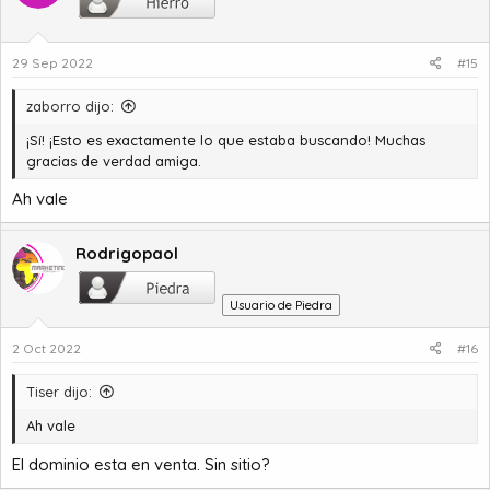
i
o
n
29 Sep 2022
#15
e
s
:
zaborro dijo:
¡Sí! ¡Esto es exactamente lo que estaba buscando! Muchas
gracias de verdad amiga.
Ah vale
Rodrigopaol
Usuario de Piedra
2 Oct 2022
#16
Tiser dijo:
Ah vale
El dominio esta en venta. Sin sitio?