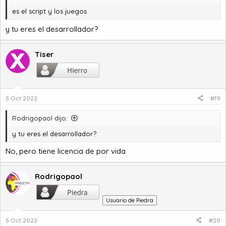
es el script y los juegos
y tu eres el desarrollador?
Tiser
5 Oct 2022
#19
Rodrigopaol dijo:
y tu eres el desarrollador?
No, pero tiene licencia de por vida
Rodrigopaol
Usuario de Piedra
5 Oct 2022
#20